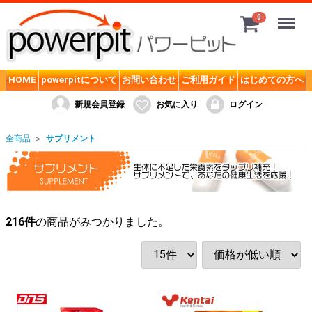
Menu
0
サプリメント
HOME
powerpitについて
お問い合わせ
ご利用ガイド
はじめての方へ
SMD. powerpitオリジナル
新規会員登録
お気に入り
ログイン
MPN (ボディフィット)
全商品
サプリメント
ケンタイ 健康体力研究所 Kentai
ゴールドジム (GOLD's GYM)
ザバス (SAVAS)
216
件
の商品がみつかりました。
トータルワークアウト TOTAL Workout
ディーエヌエス (DNS)
ハレオ (HALEO)
バーサーカー(BERSERKER)