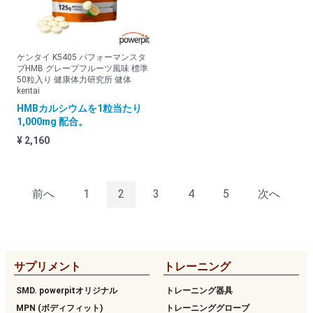
ケンタイ K5405 パフォーマンスタ
ブHMB グレープフルーツ風味 標準
50粒入り 健康体力研究所 健体
kentai
HMBカルシウムを1粒当たり
1,000mg 配合。
¥ 2,160
前へ
1
2
3
4
5
次へ
サプリメント
トレーニング
SMD. powerpitオリジナル
トレーニング器具
MPN (ボディフィット)
トレーニンググローブ