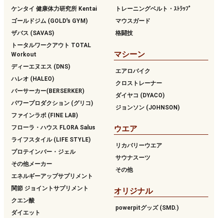
ケンタイ 健康体力研究所 Kentai
トレーニングベルト・ｽﾄﾗｯﾌﾟ
ゴールドジム (GOLD's GYM)
マウスガード
ザバス (SAVAS)
格闘技
トータルワークアウト TOTAL
マシーン
Workout
ディーエヌエス (DNS)
エアロバイク
ハレオ (HALEO)
クロストレーナー
バーサーカー(BERSERKER)
ダイヤコ (DYACO)
パワープロダクション (グリコ)
ジョンソン (JOHNSON)
ファインラボ (FINE LAB)
フローラ・ハウス FLORA Salus
ウエア
ライフスタイル (LIFE STYLE)
リカバリーウエア
プロテインバー・ジェル
サウナスーツ
その他メーカー
その他
エネルギーアップサプリメント
関節 ジョイントサプリメント
オリジナル
クエン酸
powerpitグッズ (SMD.)
ダイエット