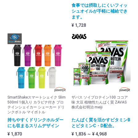
トレーニング
食事では摂取しにくいフィッ
シュオイルが手軽に補給でき
トレーニング器具
ます。
¥ 1,728
トレーニンググローブ
トレーニングベルト・ｽﾄﾗｯﾌﾟ
マウスガード
格闘技
マシーン
エアロバイク
クロストレーナー
SmartShakeスマートシェイク Slim
ザバス ソイプロテイン100 ココア
500ml 1個入り カラビナ付き プロ
味 大豆 植物性たんぱく質 ZAVAS
ダイヤコ (DYACO)
テインシェイカー シェーカー ドリ
株式会社明治 meiji
ンクボトル マイボトル
ジョンソン (JOHNSON)
持ちやすくドリンクホルダー
たんぱく質を活かすビタミンB
にも収まるスリムデザイン
とビタミンC・D配合。
ウエア
¥ 1,870
¥ 1,836 ～ ¥ 4,968