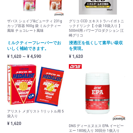
ビタミン&ミネラル
プロテイン&アミノ
ザバス シェイプ&ビューティ 231g
グリコ CCD エキストラハイポトニ
カップ容器 900g 袋 ミルクティー
ックドリンク【 小袋 10袋入り 】
回復
風味 チョコレート風味
500ml用 パワープロダクション 江
崎グリコ
その他
ミルクティーフレーバーでお
浸透圧を低くして素早い吸収
いしく補給できます。
を実現。
美容と健康グッズ
¥ 1,620 ～ ¥ 4,590
¥ 1,620
グッズ
美容と健康グッズ
フィットネス・ヨガ
チューブ・バランスボール
ジェル・クリーム・スプレー
アリスト メダリスト 1リットル用 5
クリオ・コラントッテ特集
袋入り
¥ 1,620
HYPERVOLT
DNS ディーエヌエス EPA イーピー
エー 180粒入り 30回分 1個入り