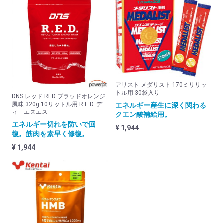
アリスト メダリスト 170ミリリッ
トル用 30袋入り
DNS レッド RED ブラッドオレンジ
風味 320g 10リットル用 R.E.D. デ
エネルギー産生に深く関わる
ィ－エヌエス
クエン酸補給用。
エネルギー切れを防いで回
¥ 1,944
復。筋肉を素早く修復。
¥ 1,944