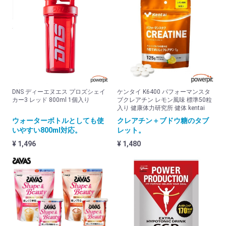
パワープロダクション (グリコ)
ファインラボ (FINE LAB)
フローラ・ハウス FLORA Salus
ライフスタイル (LIFE STYLE)
プロテインバー・ジェル
DNS ディーエヌエス プロズシェイ
ケンタイ K6400 パフォーマンスタ
カー3 レッド 800ml 1個入り
ブクレアチン レモン風味 標準50粒
その他メーカー
入り 健康体力研究所 健体 kentai
ウォーターボトルとしても使
クレアチン＋ブドウ糖のタブ
エネルギーアップサプリメント
いやすい800ml対応。
レット。
関節 ジョイントサプリメント
¥ 1,496
¥ 1,480
クエン酸
ダイエット
ドリンクボトル&シェーカー
美容と健康