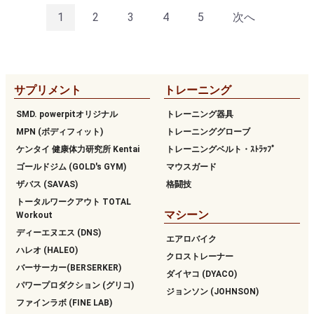
1
2
3
4
5
次へ
サプリメント
トレーニング
SMD. powerpitオリジナル
トレーニング器具
MPN (ボディフィット)
トレーニンググローブ
ケンタイ 健康体力研究所 Kentai
トレーニングベルト・ｽﾄﾗｯﾌﾟ
ゴールドジム (GOLD's GYM)
マウスガード
ザバス (SAVAS)
格闘技
トータルワークアウト TOTAL
マシーン
Workout
ディーエヌエス (DNS)
エアロバイク
ハレオ (HALEO)
クロストレーナー
バーサーカー(BERSERKER)
ダイヤコ (DYACO)
パワープロダクション (グリコ)
ジョンソン (JOHNSON)
ファインラボ (FINE LAB)