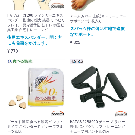
腰
手首
HATAS TCF200 フィンガーエキス
アームカバー 上腕(タトゥーカバー
パンダー 指強化 握力 楽器 リハビリ
サポーター)1枚入り
足首
フレイル 要介護予防 筋トレ 秦運動
スパッツ様の薄い生地で適度
具工業 自宅トレーニング
なサポート。
その他
指用エキスパンダー。開く方
¥ 825
にも負荷をかけます。
お得な商品
¥ 770
お得な送料サービス品
小物
新規会員登録
お気に入り
ログイン
ゴールド興産 食べる酸素 ペレット
HATAS 20R800G チューブ ラバー
タイプ スタンダード グレープフル
兼用バンドグリップ トレーニング
ーツ風味
チューブ用ハンドルのみ