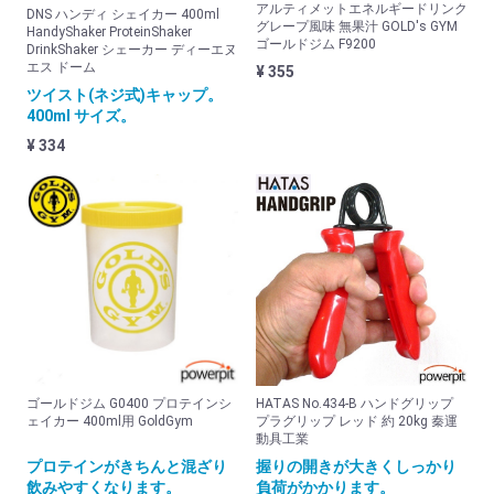
アルティメットエネルギードリンク
DNS ハンディ シェイカー 400ml
ビタミン&ミネラル
グレープ風味 無果汁 GOLD's GYM
HandyShaker ProteinShaker
ゴールドジム F9200
DrinkShaker シェーカー ディーエヌ
プロテイン&アミノ
エス ドーム
¥ 355
ツイスト(ネジ式)キャップ。
回復
400ml サイズ。
その他
¥ 334
美容と健康グッズ
グッズ
美容と健康グッズ
フィットネス・ヨガ
チューブ・バランスボール
ジェル・クリーム・スプレー
ゴールドジム G0400 プロテインシ
HATAS No.434-B ハンドグリップ
ェイカー 400ml用 GoldGym
プラグリップ レッド 約 20kg 秦運
クリオ・コラントッテ特集
動具工業
HYPERVOLT
プロテインがきちんと混ざり
握りの開きが大きくしっかり
飲みやすくなります。
負荷がかかります。