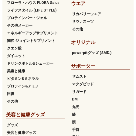
フローラ・ハウス FLORA Salus
ウエア
ライフスタイル (LIFE STYLE)
リカバリーウエア
プロテインバー・ジェル
サウナスーツ
その他メーカー
その他
エネルギーアップサプリメント
関節 ジョイントサプリメント
オリジナル
クエン酸
powerpitグッズ (SMD.)
ダイエット
ドリンクボトル&シェーカー
サポーター
美容と健康
ザムスト
ビタミン&ミネラル
マクダビッド
プロテイン&アミノ
リガード
回復
DM
その他
丸光
美容と健康グッズ
膝
腰
グッズ
手首
美容と健康グッズ