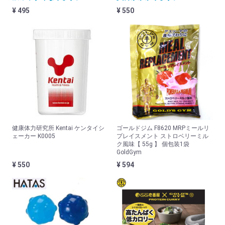
トレーニング
¥ 495
¥ 550
トレーニング器具
トレーニンググローブ
トレーニングベルト・ｽﾄﾗｯﾌﾟ
マウスガード
格闘技
マシーン
健康体力研究所 Kentai ケンタイシ
ゴールドジム F8620 MRPミールリ
エアロバイク
ェーカー K0005
プレイスメント ストロベリーミル
ク風味【 55g 】 個包装1袋
GoldGym
クロストレーナー
¥ 550
¥ 594
ダイヤコ (DYACO)
ジョンソン (JOHNSON)
ウエア