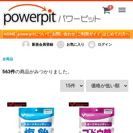
Menu
0
サプリメント
HOME
powerpitについて
お問い合わせ
ご利用ガイド
はじめての方へ
SMD. powerpitオリジナル
新規会員登録
お気に入り
ログイン
MPN (ボディフィット)
全商品
ケンタイ 健康体力研究所 Kentai
563
件
の商品がみつかりました。
ゴールドジム (GOLD's GYM)
ザバス (SAVAS)
トータルワークアウト TOTAL Workout
ディーエヌエス (DNS)
ハレオ (HALEO)
バーサーカー(BERSERKER)