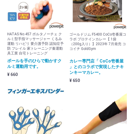
リカバリーウエア
サウナスーツ
その他
HATAS No.457 ポルタノーチェ ク
ゴールドジム F5400 CoCo壱番屋コ
オリジナル
ルミ型手指マッサージャー くるみ
ラボ プロテインカレー【 1袋
運動 リハビリ 要介護予防 認知症予
（200g入り）】2023年 7月発売 コ
powerpitグッズ (SMD.)
防 フレイル 家トレーニング秦運動
コイチ GoldGym
具工業 自宅トレーニング
サポーター
ボールを手のひらで動かすク
カレー専門店「 CoCo壱番屋
ルミ運動用です。
」とのコラボで実現したチキ
ザムスト
ンキーマカレー。
¥ 660
マクダビッド
¥ 650
リガード
DM
丸光
膝