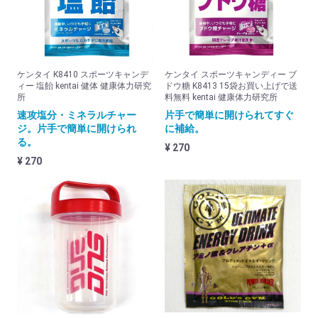
パワープロダクション (グリコ)
ファインラボ (FINE LAB)
フローラ・ハウス FLORA Salus
ケンタイ K8410 スポーツキャンデ
ケンタイ スポーツキャンディー ブ
ィー 塩飴 kentai 健体 健康体力研究
ドウ糖 K8413 15袋お買い上げで送
ライフスタイル (LIFE STYLE)
所
料無料 kentai 健康体力研究所
速攻塩分・ミネラルチャー
片手で簡単に開けられてすぐ
プロテインバー・ジェル
ジ。片手で簡単に開けられ
に補給。
る。
その他メーカー
¥ 270
¥ 270
エネルギーアップサプリメント
関節 ジョイントサプリメント
クエン酸
ダイエット
ドリンクボトル&シェーカー
美容と健康