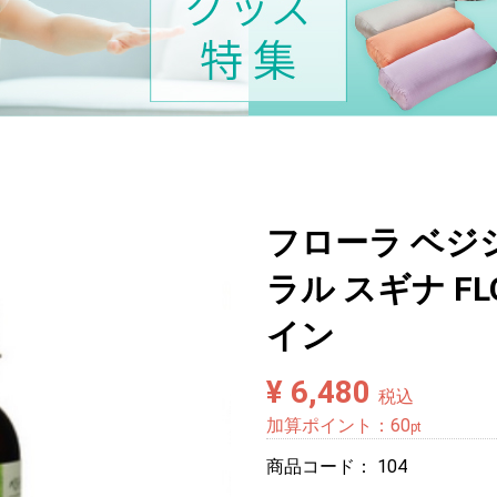
フローラ ベジシ
ラル スギナ F
イン
¥ 6,480
税込
加算ポイント：
60
pt
商品コード：
104