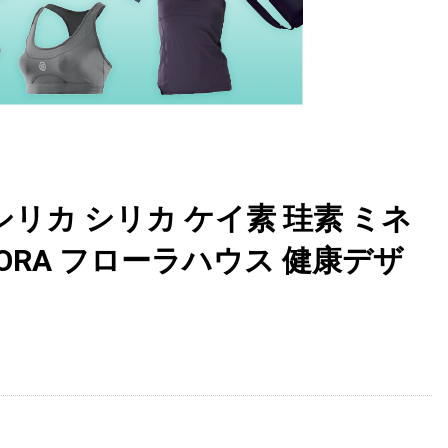
リカ シリカ ケイ素 珪素 ミネ
LORA フローラハウス 健康デザ