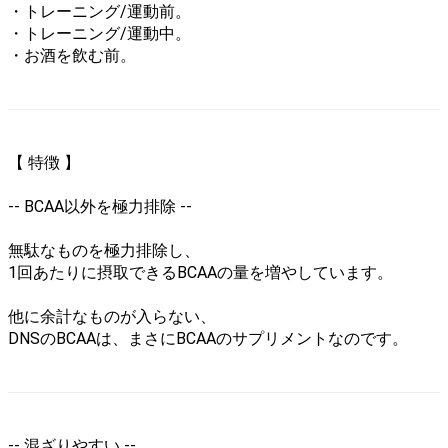
リカバリーウエア
・トレーニング/運動前。
・トレーニング/運動中。
サウナスーツ
・お酒を飲む前。
その他
オリジナル
powerpitグッズ (SMD.)
【 特徴 】
サポーター
-- BCAA以外を極力排除 --
ザムスト
無駄なものを極力排除し、
マクダビッド
1回あたりに摂取できるBCAAの量を増やしています。
リガード
他に余計なものが入らない、
DNSのBCAAは、まさにBCAAのサプリメントなのです。
DM
丸光
膝
-- 混ざりやすい --