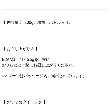
トレーニング
トレーニング器具
トレーニンググローブ
【 内容量 】 200g。粉末。ボトル入り。
トレーニングベルト・ｽﾄﾗｯﾌﾟ
マウスガード
【 お召し上がり方 】
格闘技
マシーン
BCAAは、1回 5.5gを目安に、
お水などと一緒にお召し上がりください。
エアロバイク
※スプーンはパッケージ内に同梱されています。
クロストレーナー
ダイヤコ (DYACO)
ジョンソン (JOHNSON)
【 おすすめタイミング 】
ウエア