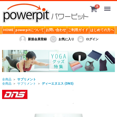
Menu
0
サプリメント
HOME
powerpitについて
お問い合わせ
ご利用ガイド
はじめての方へ
SMD. powerpitオリジナル
新規会員登録
お気に入り
ログイン
MPN (ボディフィット)
ケンタイ 健康体力研究所 Kentai
ゴールドジム (GOLD's GYM)
ザバス (SAVAS)
全商品
サプリメント
トータルワークアウト TOTAL Workout
全商品
サプリメント
ディーエヌエス (DNS)
ディーエヌエス (DNS)
ハレオ (HALEO)
バーサーカー(BERSERKER)