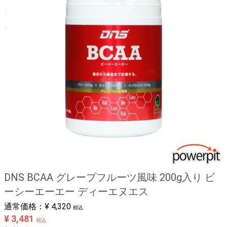
パワープロダクション (グリコ)
ファインラボ (FINE LAB)
フローラ・ハウス FLORA Salus
ライフスタイル (LIFE STYLE)
プロテインバー・ジェル
その他メーカー
エネルギーアップサプリメント
関節 ジョイントサプリメント
クエン酸
DNS BCAA グレープフルーツ風味 200g入り ビ
ダイエット
ーシーエーエー ディーエヌエス
ドリンクボトル&シェーカー
通常価格：
¥ 4,320
税込
美容と健康
¥ 3,481
税込