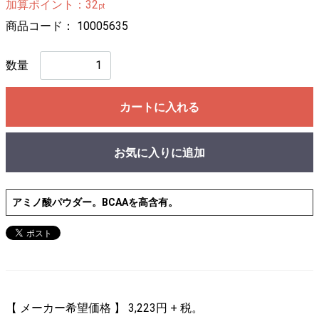
加算ポイント：
32
pt
ビタミン&ミネラル
商品コード：
10005635
プロテイン&アミノ
数量
回復
その他
カートに入れる
美容と健康グッズ
グッズ
お気に入りに追加
美容と健康グッズ
フィットネス・ヨガ
アミノ酸パウダー。BCAAを高含有。
チューブ・バランスボール
ジェル・クリーム・スプレー
クリオ・コラントッテ特集
HYPERVOLT
【 メーカー希望価格 】 3,223円 + 税。