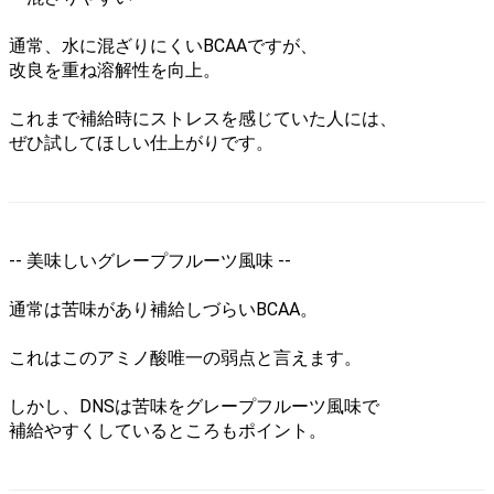
腰
通常、水に混ざりにくいBCAAですが、
手首
改良を重ね溶解性を向上。
足首
これまで補給時にストレスを感じていた人には、
その他
ぜひ試してほしい仕上がりです。
お得な商品
お得な送料サービス品
小物
-- 美味しいグレープフルーツ風味 --
通常は苦味があり補給しづらいBCAA。
新規会員登録
これはこのアミノ酸唯一の弱点と言えます。
お気に入り
ログイン
しかし、DNSは苦味をグレープフルーツ風味で
補給やすくしているところもポイント。