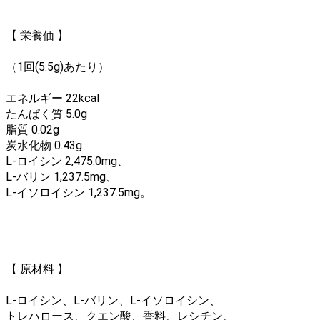
【 栄養価 】
（1回(5.5g)あたり）
エネルギー 22kcal
たんぱく質 5.0g
脂質 0.02g
炭水化物 0.43g
L-ロイシン 2,475.0mg、
L-バリン 1,237.5mg、
L-イソロイシン 1,237.5mg。
【 原材料 】
L-ロイシン、L-バリン、L-イソロイシン、
トレハロース、クエン酸、香料、レシチン、