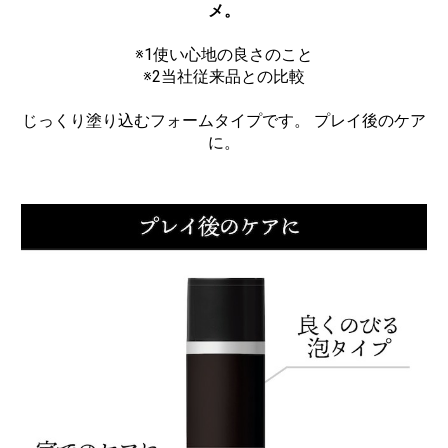
リカバリーウエア
メ。
サウナスーツ
※1使い心地の良さのこと
※2当社従来品との比較
その他
じっくり塗り込むフォームタイプです。 プレイ後のケア
オリジナル
に。
powerpitグッズ (SMD.)
サポーター
ザムスト
マクダビッド
リガード
DM
丸光
膝