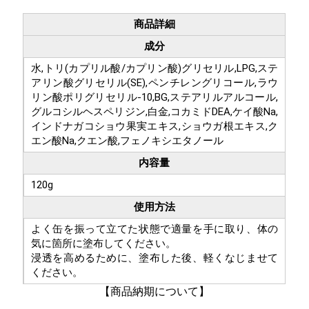
商品詳細
成分
水,トリ(カプリル酸/カプリン酸)グリセリル,LPG,ステ
アリン酸グリセリル(SE),ペンチレングリコール,ラウ
リン酸ポリグリセリル-10,BG,ステアリルアルコール,
グルコシルヘスペリジン,白金,コカミドDEA,ケイ酸Na,
インドナガコショウ果実エキス,ショウガ根エキス,ク
エン酸Na,クエン酸,フェノキシエタノール
内容量
120g
使用方法
よく缶を振って立てた状態で適量を手に取り、体の
気に箇所に塗布してください。
浸透を高めるために、塗布した後、軽くなじませて
ください。
【商品納期について】