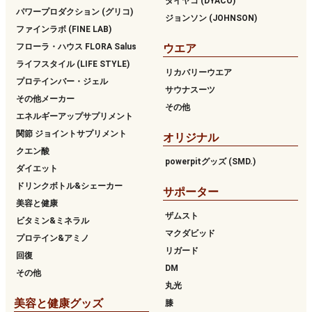
ダイヤコ (DYACO)
パワープロダクション (グリコ)
ジョンソン (JOHNSON)
ファインラボ (FINE LAB)
フローラ・ハウス FLORA Salus
ウエア
ライフスタイル (LIFE STYLE)
リカバリーウエア
プロテインバー・ジェル
サウナスーツ
その他メーカー
その他
エネルギーアップサプリメント
関節 ジョイントサプリメント
オリジナル
クエン酸
powerpitグッズ (SMD.)
ダイエット
ドリンクボトル&シェーカー
サポーター
美容と健康
ザムスト
ビタミン&ミネラル
マクダビッド
プロテイン&アミノ
リガード
回復
DM
その他
丸光
美容と健康グッズ
膝