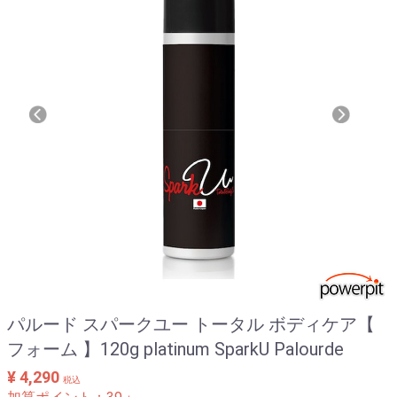
パワープロダクション (グリコ)
ファインラボ (FINE LAB)
フローラ・ハウス FLORA Salus
ライフスタイル (LIFE STYLE)
プロテインバー・ジェル
その他メーカー
エネルギーアップサプリメント
関節 ジョイントサプリメント
クエン酸
ダイエット
パルード スパークユー トータル ボディケア【
フォーム 】120g platinum SparkU Palourde
ドリンクボトル&シェーカー
¥ 4,290
美容と健康
税込