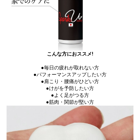
腰
手首
足首
その他
お得な商品
こんな方におススメ!
お得な送料サービス品
●毎日の疲れが取れない方
小物
●パフォーマンスアップしたい方
●肩こり・腰痛がひどい方
●けがを予防したい方
新規会員登録
●よく足がつる方
お気に入り
●筋肉・関節が堅い方
ログイン