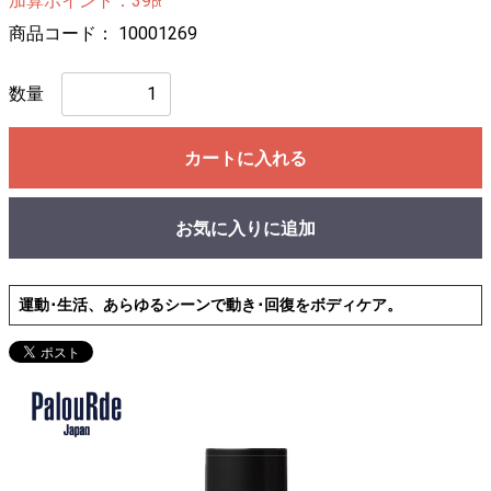
加算ポイント：
39
pt
ビタミン&ミネラル
商品コード：
10001269
プロテイン&アミノ
数量
回復
その他
カートに入れる
美容と健康グッズ
グッズ
お気に入りに追加
美容と健康グッズ
フィットネス・ヨガ
運動･生活、あらゆるシーンで動き･回復をボディケア。
チューブ・バランスボール
ジェル・クリーム・スプレー
クリオ・コラントッテ特集
HYPERVOLT