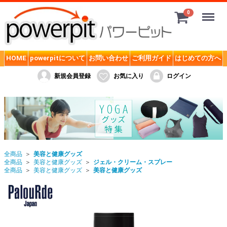
Menu
0
サプリメント
HOME
powerpitについて
お問い合わせ
ご利用ガイド
はじめての方へ
SMD. powerpitオリジナル
新規会員登録
お気に入り
ログイン
MPN (ボディフィット)
ケンタイ 健康体力研究所 Kentai
ゴールドジム (GOLD's GYM)
ザバス (SAVAS)
全商品
美容と健康グッズ
トータルワークアウト TOTAL Workout
全商品
美容と健康グッズ
ジェル・クリーム・スプレー
全商品
美容と健康グッズ
美容と健康グッズ
ディーエヌエス (DNS)
ハレオ (HALEO)
バーサーカー(BERSERKER)